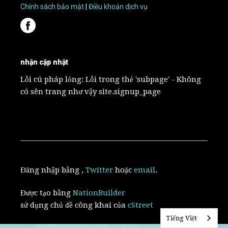
Chính sách bảo mật
|
Điều khoản dịch vụ
nhận cập nhật
Lỗi cú pháp lỏng: Lỗi trong thẻ 'subpage' - Không
có sên trang như vậy site.signup_page
Đăng nhập bằng
,
Twitter
hoặc
email
.
Được tạo bằng
NationBuilder
sử dụng chủ đề công khai của
cStreet
Tiếng Việt