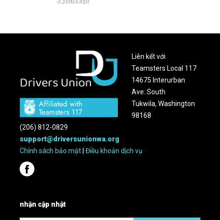
3 years ago
Liên kết với
Teamsters Local 117
14675 Interurban
Ave. South
Tukwila, Washington
98168
(206) 812-0829
support@driversunionwa.org
Chính sách bảo mật
|
Điều khoản dịch vụ
nhận cập nhật