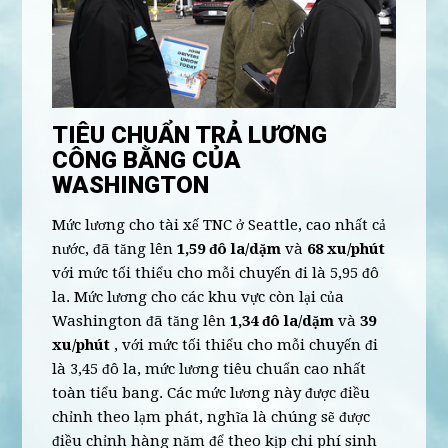
TIÊU CHUẨN TRẢ LƯƠNG
CÔNG BẰNG CỦA
WASHINGTON
Mức lương cho tài xế TNC ở Seattle, cao nhất cả
nước, đã tăng lên
1,59 đô la/dặm
và
68 xu/phút
với mức tối thiểu cho mỗi chuyến đi là 5,95 đô
la. Mức lương cho các khu vực còn lại của
Washington đã tăng lên
1,34 đô la/dặm
và
39
xu/phút
, với mức tối thiểu cho mỗi chuyến đi
là 3,45 đô la, mức lương tiêu chuẩn cao nhất
toàn tiểu bang. Các mức lương này được điều
chỉnh theo lạm phát, nghĩa là chúng sẽ được
điều chỉnh hàng năm để theo kịp chi phí sinh