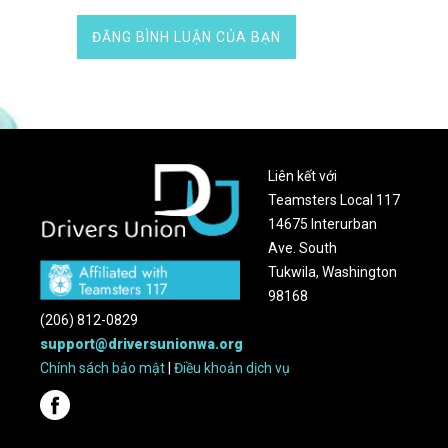
Liên kết với
Teamsters Local 117
14675 Interurban
Ave. South
Tukwila, Washington
98168
(206) 812-0829
support@driversunionwa.org
Chính sách bảo mật
|
Điều khoản dịch vụ