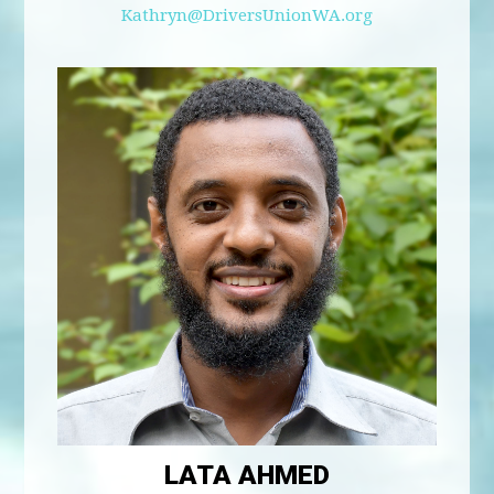
Kathryn@DriversUnionWA.org
LATA AHMED