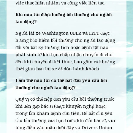
việc thực hiện nhiệm vụ công việc liên tục.
Khi nào tôi được hưởng bồi thường cho người
lao động?
Người lái xe Washington UBER và LYFT được
hưởng bảo hiểm bồi thường cho người lao động
đối với bất kỳ thương tích hoặc bệnh tật nào
phát sinh từ khi bạn chấp nhận chuyến đi cho
đến khi chuyến đi kết thúc, bao gồm cả khoảng
thời gian bạn lái xe để đón hành khách.
Làm thế nào tôi có thể bắt đầu yêu cầu bồi
thường cho người lao động?
Quý vị có thể nộp đơn yêu cầu bồi thường trước
khi đến gặp bác sĩ (được khuyến nghị) hoặc
trong lần khám bệnh đầu tiên. Để bắt đầu yêu
cầu bồi thường của bạn trước khi đến bác sĩ, vui
lòng điền vào mẫu dưới đây và Drivers Union