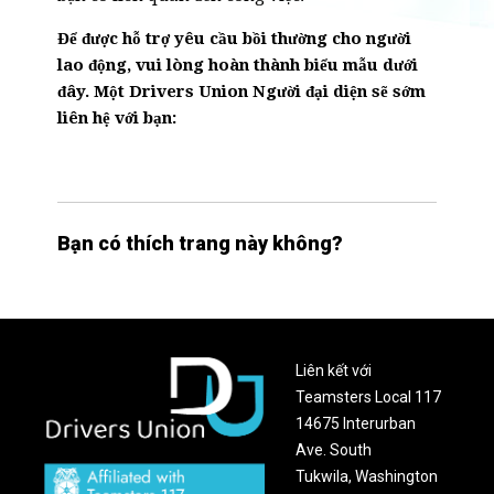
Để được hỗ trợ yêu cầu bồi thường cho người
lao động, vui lòng hoàn thành biểu mẫu dưới
đây. Một Drivers Union Người đại diện sẽ sớm
liên hệ với bạn:
Bạn có thích trang này không?
Liên kết với
Teamsters Local 117
14675 Interurban
Ave. South
Tukwila, Washington