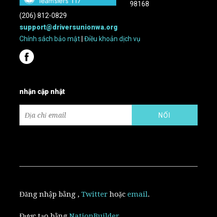
98168
(206) 812-0829
support@driversunionwa.org
Chính sách bảo mật
|
Điều khoản dịch vụ
nhận cập nhật
Đăng nhập bằng
,
Twitter
hoặc
email
.
Được tạo bằng
NationBuilder