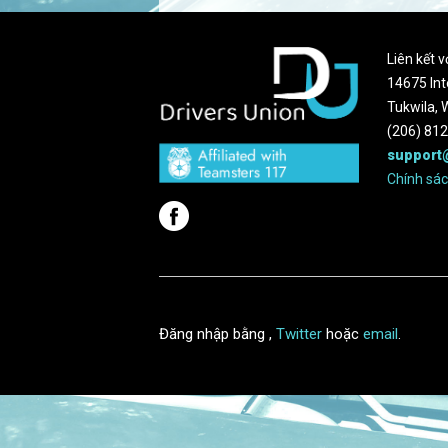
Liên kết 
14675 Int
Tukwila,
(206) 81
support
Chính sá
Đăng nhập bằng
,
Twitter
hoặc
email
.