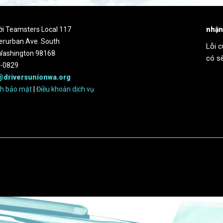
với Teamsters Local 117
nhận
erurban Ave. South
Lỗi c
 Washington 98168
có s
2-0829
@driversunionwa.org
ch bảo mật
|
Điều khoản dịch vụ